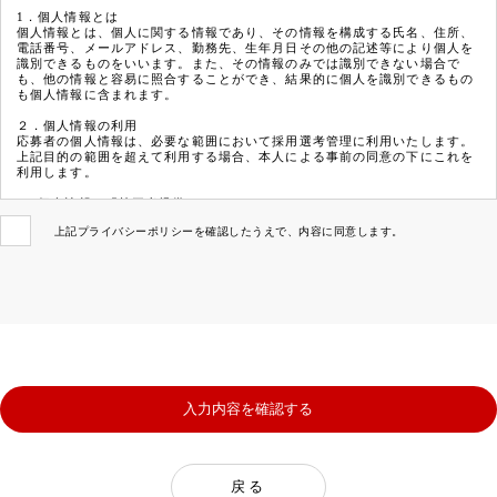
1．個人情報とは
個人情報とは、個人に関する情報であり、その情報を構成する氏名、住所、
電話番号、メールアドレス、勤務先、生年月日その他の記述等により個人を
識別できるものをいいます。また、その情報のみでは識別できない場合で
も、他の情報と容易に照合することができ、結果的に個人を識別できるもの
も個人情報に含まれます。
２．個人情報の利用
応募者の個人情報は、必要な範囲において採用選考管理に利用いたします。
上記目的の範囲を超えて利用する場合、本人による事前の同意の下にこれを
利用します。
3．個人情報の「第三者提供」について
法令に定める場合を除き、取得した個人情報を予めご本人の同意を得ること
上記プライバシーポリシーを確認したうえで、内容に同意します。
なく、第三者に提供または開示いたしません。
4．安全管理措置
取得した個人情報について、不正アクセス、漏洩、改ざん、破壊、紛失など
から個人情報を守るため適切な安全管理措置を講じます。
戻る