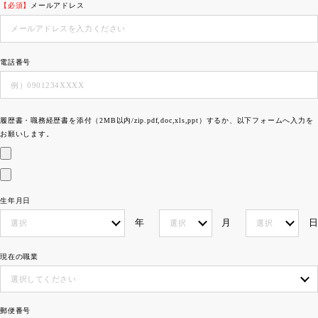
【必須】
メールアドレス
電話番号
履歴書・職務経歴書を添付（2MB以内/zip.pdf,doc,xls,ppt）するか、以下フォームへ入力を
お願いします。
生年月日
年
月
日
現在の職業
郵便番号