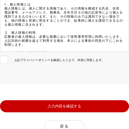
1．個人情報とは
個人情報とは、個人に関する情報であり、その情報を構成する氏名、住所、
電話番号、メールアドレス、勤務先、生年月日その他の記述等により個人を
識別できるものをいいます。また、その情報のみでは識別できない場合で
も、他の情報と容易に照合することができ、結果的に個人を識別できるもの
も個人情報に含まれます。
２．個人情報の利用
応募者の個人情報は、必要な範囲において採用選考管理に利用いたします。
上記目的の範囲を超えて利用する場合、本人による事前の同意の下にこれを
利用します。
3．個人情報の「第三者提供」について
法令に定める場合を除き、取得した個人情報を予めご本人の同意を得ること
上記プライバシーポリシーを確認したうえで、内容に同意します。
なく、第三者に提供または開示いたしません。
4．安全管理措置
取得した個人情報について、不正アクセス、漏洩、改ざん、破壊、紛失など
から個人情報を守るため適切な安全管理措置を講じます。
戻る