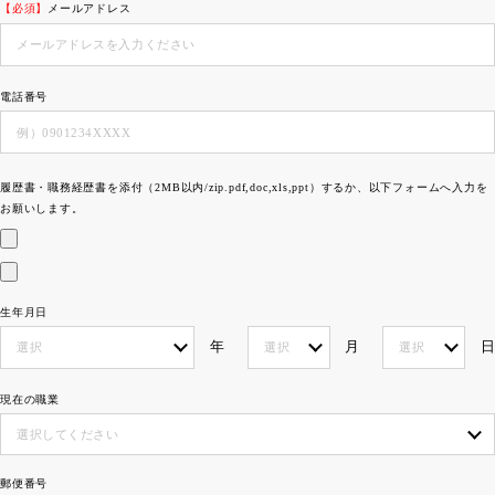
【必須】
メールアドレス
電話番号
履歴書・職務経歴書を添付（2MB以内/zip.pdf,doc,xls,ppt）するか、以下フォームへ入力を
お願いします。
生年月日
年
月
日
現在の職業
郵便番号