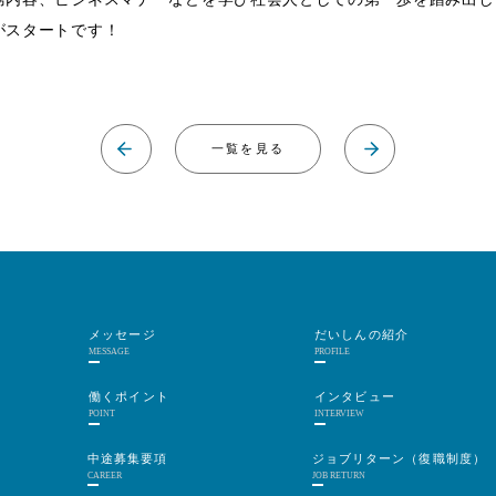
がスタートです！
！
一覧を見る
過
新
去
し
の
い
記
記
事
事
へ
へ
メッセージ
だいしんの紹介
MESSAGE
PROFILE
働くポイント
インタビュー
POINT
INTERVIEW
中途募集要項
ジョブリターン（復職制度）
CAREER
JOB RETURN