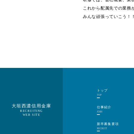
これから配属先での業務
みんな頑張っていこう！
トップ
TOP
大垣西濃信用金庫
仕事紹介
RECRUITING
JOBS
WEB SITE
新卒募集要項
RECRUIT