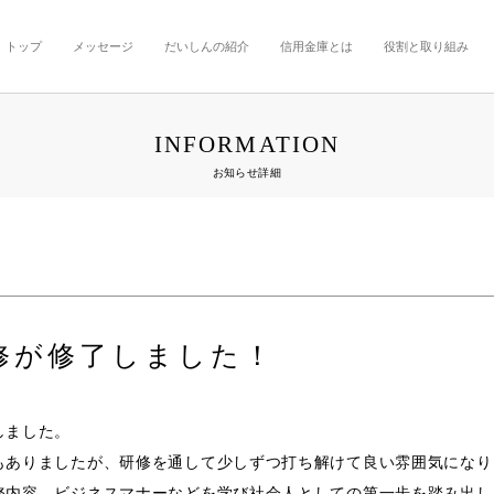
トップ
メッセージ
だいしんの紹介
信用金庫とは
役割と取り組み
INFORMATION
お知らせ詳細
修が修了しました！
しました。
もありましたが、研修を通して少しずつ打ち解けて良い雰囲気になり
務内容、ビジネスマナーなどを学び社会人としての第一歩を踏み出し